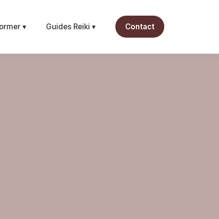
ormer ▾
Guides Reiki ▾
Contact