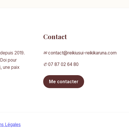
Contact
 depuis 2019.
✉
contact@reikiusui-reikikaruna.com
 Doi pour
✆
07 87 02 64 80
i
, une paix
Me contacter
ns Légales