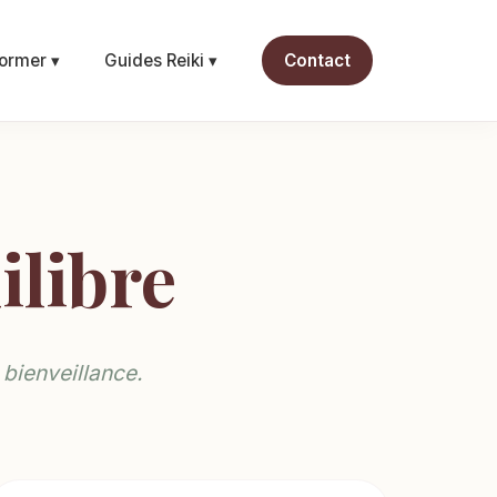
ormer ▾
Guides Reiki ▾
Contact
ilibre
 bienveillance.